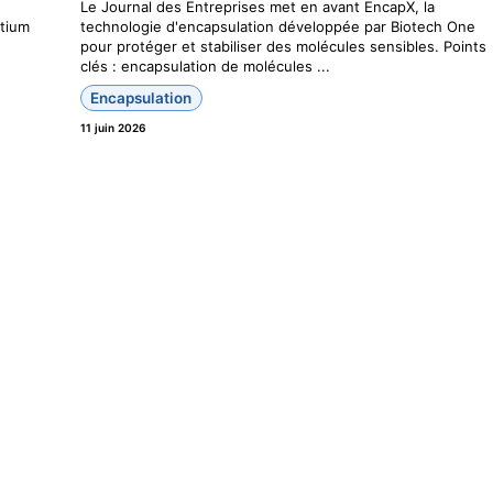
Le Journal des Entreprises met en avant EncapX, la
rtium
technologie d'encapsulation développée par Biotech One
pour protéger et stabiliser des molécules sensibles. Points
clés : encapsulation de molécules ...
Encapsulation
11 juin 2026
d
Biotech One rejoint les Industries
Biosourcées
ée
i . Cet
Biotech One est membre industriel du Consortium des
ion
Industries Biosourcées (BIC). Ce label européen confirme
notre volonté de contribuer activement à l’écosystème des
industries biosourcées, de l’innovation ...