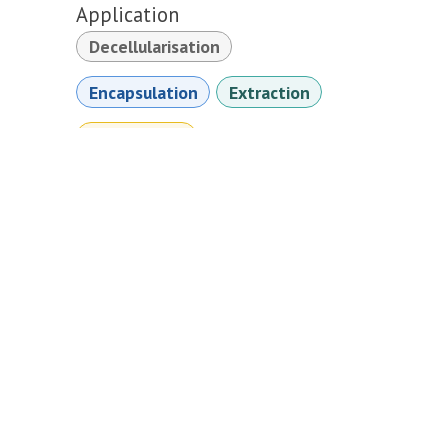
Application
Decellularisation
Encapsulation
Extraction
Sterilisation
Tissue Engineering