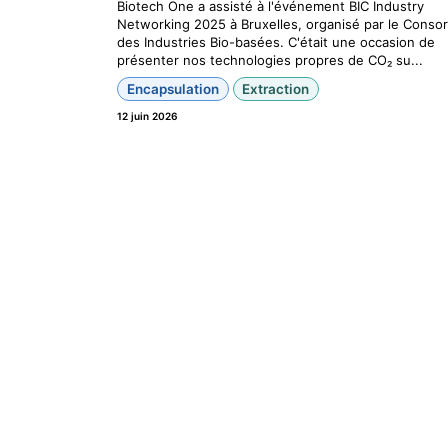
Biotech One a assisté à l'événement BIC Industry
Networking 2025 à Bruxelles, organisé par le Conso
des Industries Bio-basées. C'était une occasion de
présenter nos technologies propres de CO₂ su...
Encapsulation
Extraction
12 juin 2026
Assemblée Générale Eurobiome
Biotech One a eu le plaisir de participer à l’ Assembl
Générale Eurobiomed , organisée sur le site de Sanof
événement a réuni de nombreux acteurs de l’innovat
santé, des biotech, medtech, ...
Encapsulation
Extraction